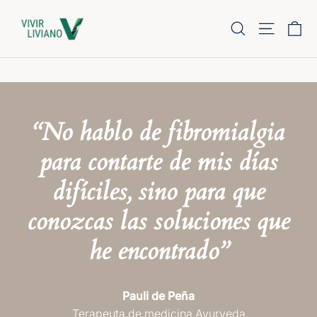
Skip
Ca
Search
Site navig
to
content
“No hablo de fibromialgia
para contarte de mis días
difíciles, sino para que
conozcas las soluciones que
he encontrado”
Pauli de Peña
Terapeuta de medicina Ayurveda