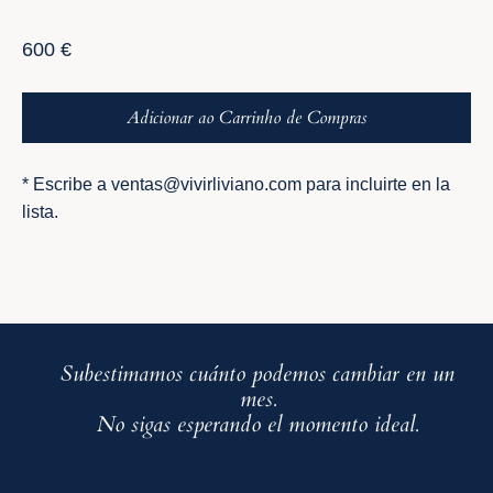
Preço
600 €
normal
Adicionar ao Carrinho de Compras
* Escribe a ventas@vivirliviano.com para incluirte en la
lista.
Subestimamos cuánto podemos cambiar en un
mes.
No sigas esperando el momento ideal.