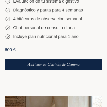
Evaluación de tu sistema digestivo
Diagnóstico y pauta para 4 semanas
4 bitácoras de observación semanal
Chat personal de consulta diaria
Incluye plan nutricional para 1 año
Preço
600 €
normal
Adicionar ao Carrinho de Compras