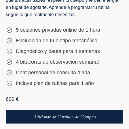
que tus actividades respeten tu cuerpo y te den energía,
en lugar de agotarte. Aprende a programar tu rutina
según lo que realmente necesitas.
5 sesiones privadas online de 1 hora
Evaluación de tu biotipo metabólico
Diagnóstico y pauta para 4 semanas
4 bitácoras de observación semanal
Chat personal de consulta diaria
Incluye plan de rutinas para 1 año
Preço
600 €
normal
Adicionar ao Carrinho de Compras