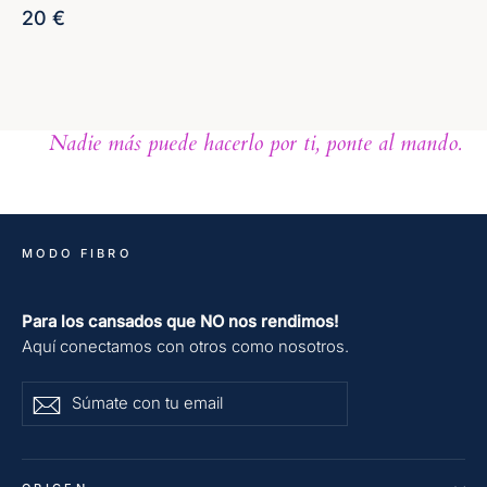
Valor
20 €
Nadie más puede hacerlo por ti, ponte al mando.
MODO FIBRO
Para los cansados que NO nos rendimos!
Aquí conectamos con otros como nosotros.
Súmate
ENVIAR
ENVIAR
con
tu
email