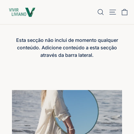
Ir
Tu
Navegaci
directamente
al
contenido
Esta secção não inclui de momento qualquer
conteúdo. Adicione conteúdo a esta secção
através da barra lateral.