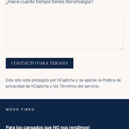
¿Hace cuanto tiempo tienes fibromialgia?
CONTACTO
CONTACTO PARA TERAPIA
PARA
TERAPIA
Este sitio está protegido por hCaptcha y se aplican
la Política de
privacidad de hCaptcha
y los
Términos del servicio.
MODO FIBRO
Para los cansados que NO nos rendimos!